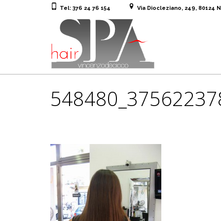
Tel: 376 24 76 154
Via Diocleziano, 249, 80124 
548480_37562237