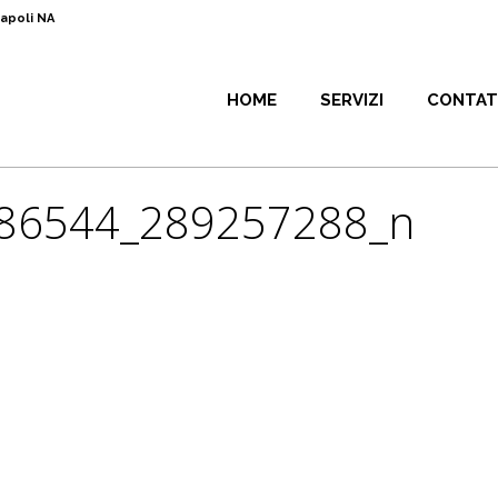
Napoli NA
HOME
SERVIZI
CONTAT
86544_289257288_n