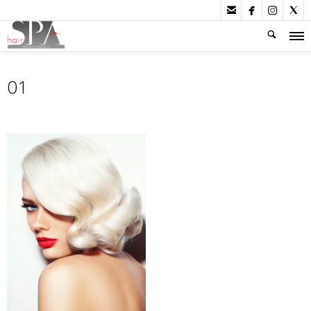




01