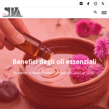




Benefici degli oli essenziali
By
admin
in
News
Posted
Gennaio 29, 2017 at 02:57